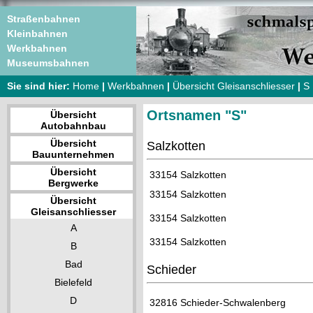
Straßenbahnen
Kleinbahnen
Werkbahnen
Museumsbahnen
Sie sind hier:
Home
|
Werkbahnen
|
Übersicht Gleisanschliesser
|
S
Ortsnamen "S"
Übersicht
Autobahnbau
Übersicht
Salzkotten
Bauunternehmen
Übersicht
33154 Salzkotten
Bergwerke
33154 Salzkotten
Übersicht
Gleisanschliesser
33154 Salzkotten
A
33154 Salzkotten
B
Bad
Schieder
Bielefeld
D
32816 Schieder-Schwalenberg