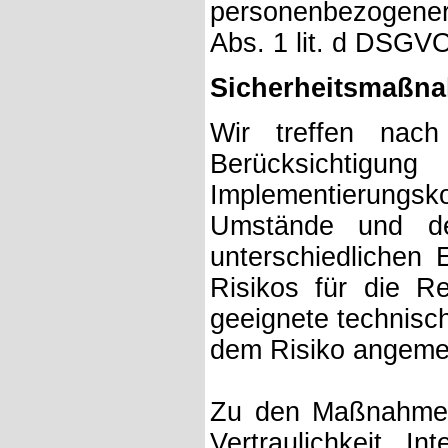
personenbezogener
Abs. 1 lit. d DSGV
Sicherheitsmaßn
Wir treffen na
Berücksichtig
Implementierung
Umstände und de
unterschiedlichen 
Risikos für die Re
geeignete technisc
dem Risiko angeme
Zu den Maßnahmen
Vertraulichkeit, I