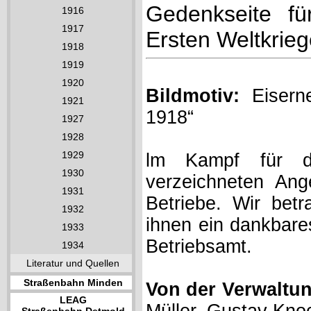
Gedenkseite fü
1916
1917
Ersten Weltkrie
1918
1919
1920
Bildmotiv:
Eisern
1921
1918“
1927
1928
1929
lm Kampf für da
1930
verzeichneten Ange
1931
Betriebe. Wir bet
1932
ihnen ein dankbar
1933
Betriebsamt.
1934
Literatur und Quellen
Straßenbahn Minden
Von der Verwaltun
LEAG