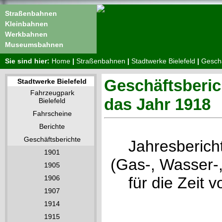
Straßenbahnen
Kleinbahnen
Werkbahnen
Museumsbahnen
Sie sind hier:
Home
|
Straßenbahnen
|
Stadtwerke Bielefeld
|
Geschä
Geschäftsberic
Stadtwerke Bielefeld
Fahrzeugpark
das Jahr 1918
Bielefeld
Fahrscheine
Berichte
Geschäftsberichte
Jahresbericht
1901
(Gas-, Wasser-,
1905
1906
für die Zeit 
1907
1914
1915