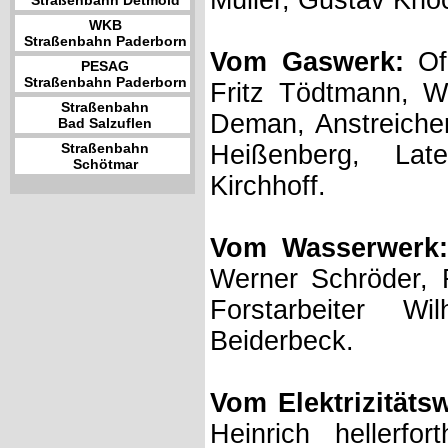
Müller, Gustav Kno
Straßenbahn Detmold
WKB
Straßenbahn Paderborn
Vom Gaswerk:
Of
PESAG
Straßenbahn Paderborn
Fritz Tödtmann, W
Straßenbahn
Deman, Anstreicher 
Bad Salzuflen
Straßenbahn
Heißenberg, Lat
Schötmar
Kirchhoff.
Vom Wasserwerk:
Werner Schröder, R
Forstarbeiter W
Beiderbeck.
Vom Elektrizitäts
Heinrich hellerfor