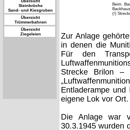
Übersicht
Beim Ba
Steinbrüche
Backhaus 
Sand- und Kiesgruben
(!) Strec
Übersicht
Trümmerbahnen
Übersicht
Ziegeleien
Zur Anlage gehörte
in denen die Munit
Für den Transpo
Luftwaffenmunitio
Strecke Brilon –
„Luftwaffenmunitio
Entladerampe und 
eigene Lok vor Ort.
Die Anlage war v
30.3.1945 wurden d