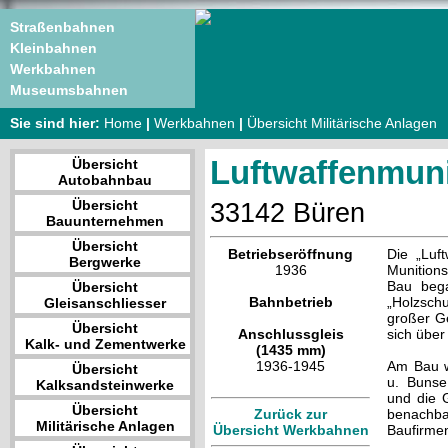
Straßenbahnen
Kleinbahnen
Werkbahnen
Museumsbahnen
Sie sind hier:
Home
|
Werkbahnen
|
Übersicht Militärische Anlagen
Luftwaffenmunit
Übersicht
Autobahnbau
Übersicht
33142 Büren
Bauunternehmen
Übersicht
Betriebseröffnung
Die „Luf
Bergwerke
1936
Munition
Bau beg
Übersicht
Bahnbetrieb
„Holzsch
Gleisanschliesser
großer G
Übersicht
Anschlussgleis
sich über
Kalk- und Zementwerke
(1435 mm)
1936-1945
Am Bau w
Übersicht
u. Bunse
Kalksandsteinwerke
und die G
Übersicht
Zurück zur
benachb
Militärische Anlagen
Übersicht Werkbahnen
Baufirme