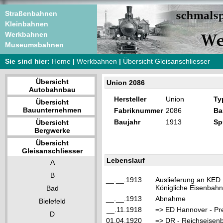
Straßenbahnen
Kleinbahnen
Werkbahnen
Museumsbahnen
Sie sind hier:
Home
|
Werkbahnen
|
Übersicht Gleisanschliesser
Übersicht
Union 2086
Autobahnbau
Hersteller
Union
Ty
Übersicht
Bauunternehmen
Fabriknummer
2086
Ba
Baujahr
1913
Sp
Übersicht
Bergwerke
Übersicht
Gleisanschliesser
Lebenslauf
A
B
__.__.1913
Auslieferung an KED 
Königliche Eisenbahn
Bad
__.__.1913
Abnahme
Bielefeld
__.11.1918
=> ED Hannover - Pr
D
01.04.1920
=> DR - Reichseisen