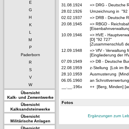
E
31.08.1924
=> DRG - Deutsche R
G
28.02.1926
Umzeichnung in "92
H
02.02.1937
=> DRB - Deutsche R
20.08.1945
=> RBGD - Reichsbahn
K
[Eisenbahnverwaltung
L
10.09.1946
=> HVE - Hauptverwa
[D] "92 727"
M
[Zusammenschluß der
P
12.09.1948
=> VfV - Verwaltung f
Paderborn
[Eingliederung der HV
07.09.1949
=> DB - Deutsche Bu
R
22.08.1959
z-Stellung [Lok im B
S
28.10.1959
Ausmusterung [Mind
V
06.05.1960
an Schrottverwertung
W
__.__.196x
++ [Berg, Minden] [a
Übersicht
Kalk- und Zementwerke
Fotos
Übersicht
Kalksandsteinwerke
Ergänzungen zum Leb
Übersicht
Militärische Anlagen
Übersicht