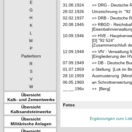
E
31.08.1924
=> DRG - Deutsche R
G
28.02.1926
Umzeichnung in "92
H
02.02.1937
=> DRB - Deutsche R
20.08.1945
=> RBGD - Reichsbahn
K
[Eisenbahnverwaltung
L
10.09.1946
=> HVE - Hauptverwa
[D] "92 524"
M
[Zusammenschluß der
P
12.09.1948
=> VfV - Verwaltung f
Paderborn
[Eingliederung der HV
07.09.1949
=> DB - Deutsche Bu
R
01.07.1959
z-Stellung [Lok im B
S
28.10.1959
Ausmusterung [Mind
V
06.05.1960
an Schrottverwertung
W
__.__.196x
++ [Berg]
Übersicht
Kalk- und Zementwerke
Fotos
Übersicht
Kalksandsteinwerke
Ergänzungen zum Leb
Übersicht
Militärische Anlagen
Übersicht