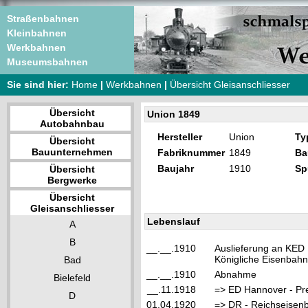
Straßenbahnen
Kleinbahnen
Werkbahnen
Museumsbahnen
Sie sind hier:
Home
|
Werkbahnen
|
Übersicht Gleisanschliesser
Übersicht
Union 1849
Autobahnbau
Hersteller
Union
Ty
Übersicht
Bauunternehmen
Fabriknummer
1849
Ba
Baujahr
1910
Sp
Übersicht
Bergwerke
Übersicht
Gleisanschliesser
Lebenslauf
A
B
__.__.1910
Auslieferung an KED 
Königliche Eisenbahn
Bad
__.__.1910
Abnahme
Bielefeld
__.11.1918
=> ED Hannover - Pr
D
01.04.1920
=> DR - Reichseisen