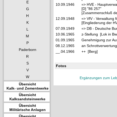
E
10.09.1946
=> HVE - Hauptverwa
[D] "86 257"
G
[Zusammenschluß der
H
12.09.1948
=> VfV - Verwaltung f
K
[Eingliederung der HV
07.09.1949
=> DB - Deutsche Bu
L
10.06.1965
z-Stellung [Lok in B
M
01.09.1965
Genehmigung zur Au
P
08.12.1965
an Schrottverwertung
Paderborn
__.04.1966
++ [Berg]
R
S
Fotos
V
W
Ergänzungen zum Leb
Übersicht
Kalk- und Zementwerke
Übersicht
Kalksandsteinwerke
Übersicht
Militärische Anlagen
Übersicht