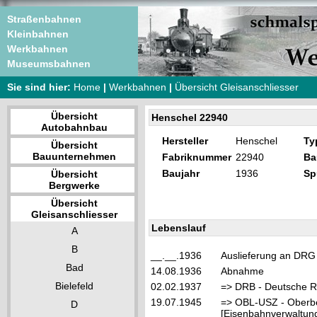
Straßenbahnen
Kleinbahnen
Werkbahnen
Museumsbahnen
Sie sind hier:
Home
|
Werkbahnen
|
Übersicht Gleisanschliesser
Übersicht
Henschel 22940
Autobahnbau
Hersteller
Henschel
Ty
Übersicht
Bauunternehmen
Fabriknummer
22940
Ba
Baujahr
1936
Sp
Übersicht
Bergwerke
Übersicht
Gleisanschliesser
Lebenslauf
A
B
__.__.1936
Auslieferung an DRG 
Bad
14.08.1936
Abnahme
Bielefeld
02.02.1937
=> DRB - Deutsche R
19.07.1945
=> OBL-USZ - Oberbet
D
[Eisenbahnverwaltung