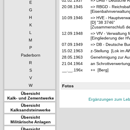
02.02.1937
=> DRB - Deutsche R
E
20.08.1945
=> RBGD - Reichsbahn
G
[Eisenbahnverwaltung
H
10.09.1946
=> HVE - Hauptverwa
[D] "38 3746"
K
[Zusammenschluß der
L
12.09.1948
=> VfV - Verwaltung f
[Eingliederung der HV
M
07.09.1949
=> DB - Deutsche Bu
P
15.02.1963
z-Stellung [Lok im A
Paderborn
28.05.1963
Genehmigung zur Aus
R
21.04.1964
an Schrottverwertung
__.__.196x
++ [Berg]
S
V
W
Fotos
Übersicht
Kalk- und Zementwerke
Ergänzungen zum Leb
Übersicht
Kalksandsteinwerke
Übersicht
Militärische Anlagen
Übersicht