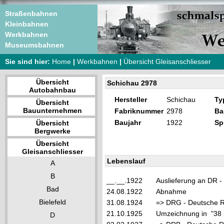
Straßenbahnen
Kleinbahnen
Werkbahnen
Museumsbahnen
Sie sind hier:
Home
|
Werkbahnen
|
Übersicht Gleisanschliesser
Übersicht
Schichau 2978
Autobahnbau
Hersteller
Schichau
Ty
Übersicht
Bauunternehmen
Fabriknummer
2978
Ba
Baujahr
1922
Sp
Übersicht
Bergwerke
Übersicht
Gleisanschliesser
Lebenslauf
A
B
__.__.1922
Auslieferung an DR -
Bad
24.08.1922
Abnahme
Bielefeld
31.08.1924
=> DRG - Deutsche Re
21.10.1925
Umzeichnung in "38
D