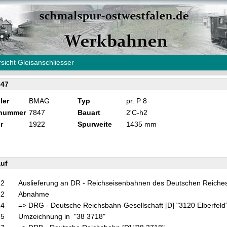
sicht Gleisanschliesser
47
ler
BMAG
Typ
pr. P 8
knummer
7847
Bauart
2'C-h2
r
1922
Spurweite
1435 mm
uf
22
Auslieferung an DR - Reichseisenbahnen des Deutschen Reiches 
22
Abnahme
24
=> DRG - Deutsche Reichsbahn-Gesellschaft [D] "3120 Elberfeld
25
Umzeichnung in "38 3718"