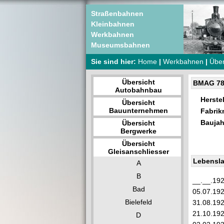
Straßenbahnen
Kleinbahnen
Werkbahnen
Museumsbahnen
Sie sind hier:
Home
|
Werkbahnen
|
Über
Übersicht
BMAG 78
Autobahnbau
Herstel
Übersicht
Bauunternehmen
Fabri
Baujah
Übersicht
Bergwerke
Übersicht
Gleisanschliesser
Lebensla
A
B
__.__.19
Bad
05.07.19
Bielefeld
31.08.19
21.10.19
D