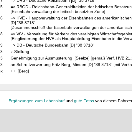
37
=> DRB - Deutsche Reichsbahn [D] "38 3718"
45
=> RBGD - Reichsbahn-Generaldirektion der britischen Besatzung
[Eisenbahnverwaltung der britisch besetzten Zone]
46
=> HVE - Hauptverwaltung der Eisenbahnen des amerikanischen 
[D] "38 3718"
[Zusammenschluß der Eisenbahnverwaltungen der amerikanische
48
=> VfV - Verwaltung für Verkehr des vereinigten Wirtschaftsgebie
[Eingliederung der HVE als Hauptabteilung Eisenbahn in die Verw
49
=> DB - Deutsche Bundesbahn [D] "38 3718"
63
z-Stellung
63
Genehmigung zur Ausmusterung [Seelze] [gemäß Verf. HVB 21.
63
an Schrottverwertung Fritz Berg, Minden [D] "38 3718" [mit Verk
6x
++ [Berg]
Ergänzungen zum Lebenslauf
und
gute Fotos
von diesem Fahrze