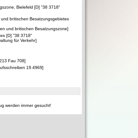
szone, Bielefeld [D] "38 3718"
und britischen Besatzungsgebietes
n und britischen Besatzungszone]
tes [D] "38 3718"
altung für Verkehr]
213 Fau 708]
aufsschreiben 19.4969]
ug werden immer gesucht!