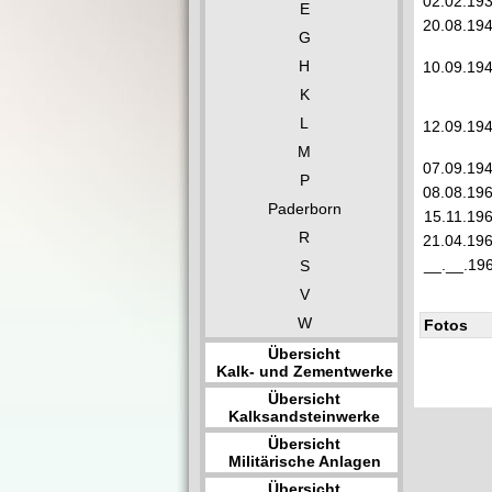
02.02.19
E
20.08.19
G
H
10.09.19
K
L
12.09.19
M
07.09.19
P
08.08.19
Paderborn
15.11.19
R
21.04.19
__.__.19
S
V
W
Fotos
Übersicht
Kalk- und Zementwerke
Übersicht
Kalksandsteinwerke
Übersicht
Militärische Anlagen
Übersicht