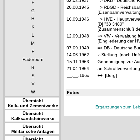
02.02.1937
=> DRB - Deutsche R
E
20.08.1945
=> RBGD - Reichsbahn
G
[Eisenbahnverwaltung
H
10.09.1946
=> HVE - Hauptverwa
[D] "38 3489"
K
[Zusammenschluß der
L
12.09.1948
=> VfV - Verwaltung f
[Eingliederung der HV
M
07.09.1949
=> DB - Deutsche Bu
P
14.06.1962
z-Stellung [nach Unfal
Paderborn
15.11.1963
Genehmigung zur Au
R
21.04.1964
an Schrottverwertung
__.__.196x
++ [Berg]
S
V
W
Fotos
Übersicht
Kalk- und Zementwerke
Ergänzungen zum Leb
Übersicht
Kalksandsteinwerke
Übersicht
Militärische Anlagen
Übersicht