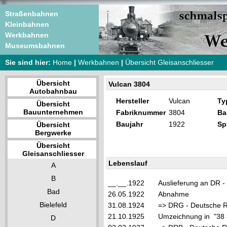
Straßenbahnen
Kleinbahnen
Werkbahnen
Museumsbahnen
Sie sind hier:
Home
|
Werkbahnen
|
Übersicht Gleisanschliesser
Übersicht
Vulcan 3804
Autobahnbau
Hersteller
Vulcan
Ty
Übersicht
Bauunternehmen
Fabriknummer
3804
Ba
Baujahr
1922
Sp
Übersicht
Bergwerke
Übersicht
Gleisanschliesser
Lebenslauf
A
B
__.__.1922
Auslieferung an DR -
Bad
26.05.1922
Abnahme
Bielefeld
31.08.1924
=> DRG - Deutsche Re
21.10.1925
Umzeichnung in "38
D