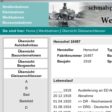
Straßenbahnen
Kleinbahnen
Werkbahnen
Museumsbahnen
Sie sind hier:
Home
|
Werkbahnen
|
Übersicht Gleisanschliesser
Übersicht
Henschel 16487
Autobahnbau
Hersteller
Henschel
Ty
Übersicht
Bauunternehmen
Fabriknummer
16487
Ba
Baujahr
1918
Sp
Übersicht
Bergwerke
Übersicht
Gleisanschliesser
Lebenslauf
A
B
__.__.1918
Auslieferung an ED A
Bad
20.12.1918
Abnahme
Bielefeld
01.04.1920
=> DR - Reichseisen
31.08.1924
=> DRG - Deutsche Re
D