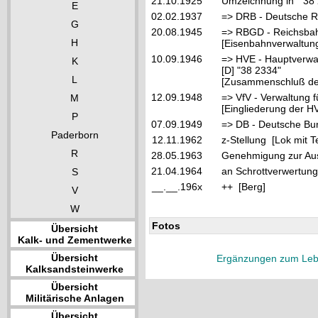
21.10.1925
Umzeichnung in "38
E
02.02.1937
=> DRB - Deutsche R
G
20.08.1945
=> RBGD - Reichsbahn
H
[Eisenbahnverwaltung
10.09.1946
=> HVE - Hauptverwa
K
[D] "38 2334"
L
[Zusammenschluß der
12.09.1948
=> VfV - Verwaltung f
M
[Eingliederung der HV
P
07.09.1949
=> DB - Deutsche Bu
Paderborn
12.11.1962
z-Stellung [Lok mit 
R
28.05.1963
Genehmigung zur Au
21.04.1964
an Schrottverwertung
S
__.__.196x
++ [Berg]
V
W
Fotos
Übersicht
Kalk- und Zementwerke
Übersicht
Ergänzungen zum Leb
Kalksandsteinwerke
Übersicht
Militärische Anlagen
Übersicht