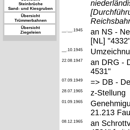
niederländ
Steinbrüche
Sand- und Kiesgruben
[Durchführ
Übersicht
Reichsbahn
Trümmerbahnen
Übersicht
__.__.1945
an NS - Ne
Ziegeleien
[NL] "4332
__.10.1945
Umzeichnu
22.08.1947
an DRG - D
4531"
07.09.1949
=> DB - De
28.07.1965
z-Stellun
01.09.1965
Genehmigu
21.213 Fau
08.12.1965
an Schrott