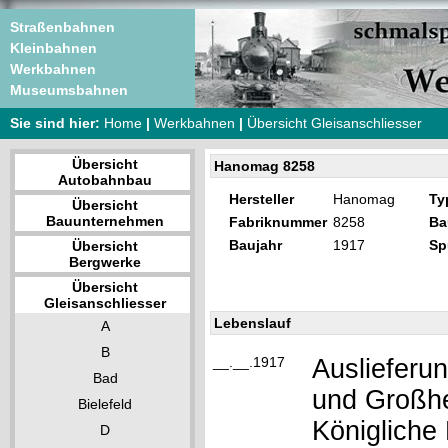
Straßenbahnen
Kleinbahnen
Werkbahnen
Museumsbahnen
Sie sind hier:
Home
|
Werkbahnen
|
Übersicht Gleisanschliesser
Übersicht
Hanomag 8258
Autobahnbau
Hersteller
Hanomag
Ty
Übersicht
Bauunternehmen
Fabriknummer
8258
Ba
Baujahr
1917
Sp
Übersicht
Bergwerke
Übersicht
Gleisanschliesser
Lebenslauf
A
B
__.__.1917
Auslieferu
Bad
und Großhe
Bielefeld
Königliche
D