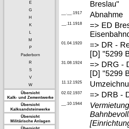
Breslau"
E
G
__.__.1917
Abnahme
H
__.11.1918
=> ED Bres
K
L
Eisenbahnd
M
01.04.1920
=> DR - R
P
[D] "5299 
Paderborn
R
31.08.1924
=> DRG - D
S
[D] "5299 
V
11.12.1925
Umzeichnun
W
Übersicht
02.02.1937
=> DRB - D
Kalk- und Zementwerke
__.10.1944
Vermietung
Übersicht
Kalksandsteinwerke
Bahnbevoll
Übersicht
Militärische Anlagen
[Einrichtun
Übersicht