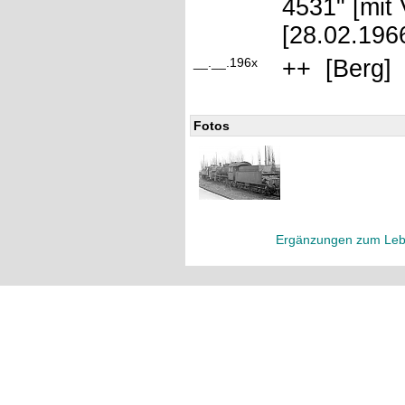
4531" [mit
[28.02.196
__.__.196x
++ [Berg]
Fotos
Ergänzungen zum Leb