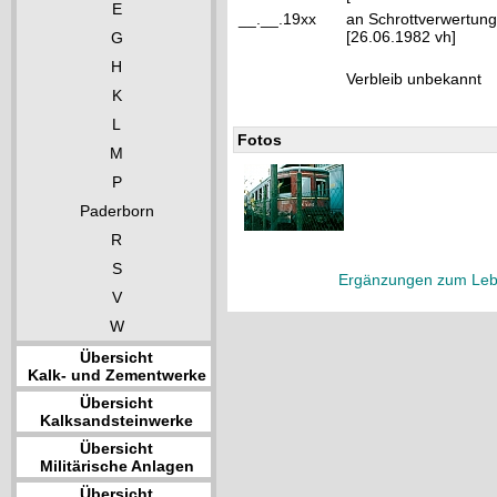
E
__.__.19xx
an Schrottverwertung
[26.06.1982 vh]
G
H
Verbleib unbekannt
K
L
Fotos
M
P
Paderborn
R
S
Ergänzungen zum Leb
V
W
Übersicht
Kalk- und Zementwerke
Übersicht
Kalksandsteinwerke
Übersicht
Militärische Anlagen
Übersicht