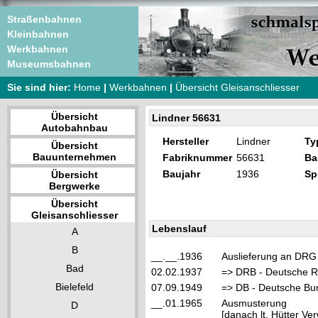
Straßenbahnen
Kleinbahnen
Werkbahnen
Museumsbahnen
Sie sind hier:
Home
|
Werkbahnen
|
Übersicht Gleisanschliesser
Übersicht
Lindner 56631
Autobahnbau
Hersteller
Lindner
Ty
Übersicht
Bauunternehmen
Fabriknummer
56631
Ba
Baujahr
1936
Sp
Übersicht
Bergwerke
Übersicht
Gleisanschliesser
Lebenslauf
A
B
__.__.1936
Auslieferung an DRG 
Bad
02.02.1937
=> DRB - Deutsche R
Bielefeld
07.09.1949
=> DB - Deutsche Bu
__.01.1965
Ausmusterung
D
[danach lt. Hütter V