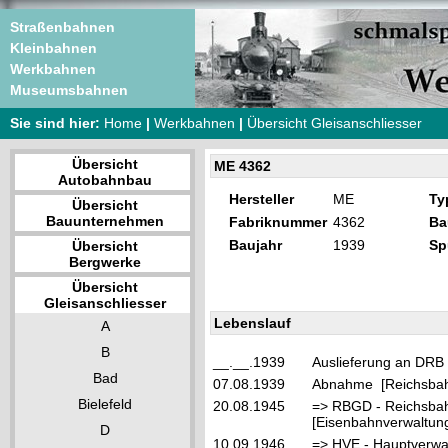
Straßenbahnen
Kleinbahnen
Werkbahnen
Museumsbahnen
Sie sind hier:
Home
|
Werkbahnen
|
Übersicht Gleisanschliesser
Übersicht
ME 4362
Autobahnbau
Hersteller
ME
Ty
Übersicht
Bauunternehmen
Fabriknummer
4362
Ba
Baujahr
1939
Sp
Übersicht
Bergwerke
Übersicht
Gleisanschliesser
Lebenslauf
A
B
__.__.1939
Auslieferung an DRB
Bad
07.08.1939
Abnahme [Reichsbah
Bielefeld
20.08.1945
=> RBGD - Reichsbahn
[Eisenbahnverwaltung
D
10.09.1946
=> HVE - Hauptverwa