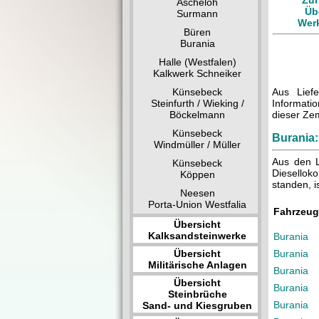
Zur
Ascheloh
Üb
Surmann
Wer
Büren
Burania
Halle (Westfalen)
Kalkwerk Schneiker
Künsebeck
Aus Lief
Steinfurth / Wieking /
Informatio
Böckelmann
dieser Ze
Künsebeck
Burania
Windmüller / Müller
Aus den L
Künsebeck
Diesellok
Köppen
standen, i
Neesen
Porta-Union Westfalia
Fahrzeu
Übersicht
Kalksandsteinwerke
Burania
Übersicht
Burania
Militärische Anlagen
Burania
Übersicht
Burania
Steinbrüche
Burania
Sand- und Kiesgruben