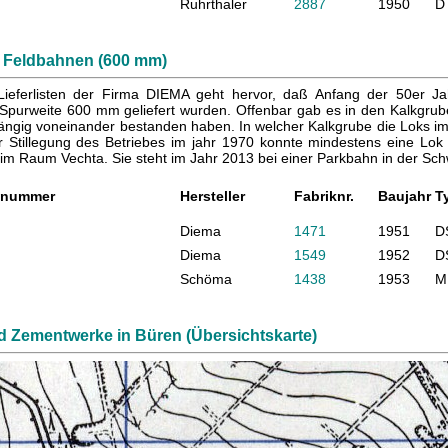
Ruhrthaler
2887
1950
D
: Feldbahnen (600 mm)
ieferlisten der Firma DIEMA geht hervor, daß Anfang der 50er Ja
Spurweite 600 mm geliefert wurden. Offenbar gab es in den Kalkgrub
ngig voneinander bestanden haben. In welcher Kalkgrube die Loks im E
r Stillegung des Betriebes im jahr 1970 konnte mindestens eine Lok
im Raum Vechta. Sie steht im Jahr 2013 bei einer Parkbahn in der Schw
gnummer
Hersteller
Fabriknr.
Baujahr
T
Diema
1471
1951
D
Diema
1549
1952
D
Schöma
1438
1953
M
d Zementwerke in Büren (Übersichtskarte)