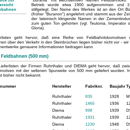
ück zur
"Burania" mit wechselnden Namen Feldbahnloks. 
ersicht
Betrieb wurde etwa 1900 aufgenommen und 1
kbahnen
stillgelegt. Der Name des Werkes ist an den Ort B
(früher "Buranon") angelehnt und stammt aus der Zeit
der lateinisch klingende Namen in der Zementindus
zum guten Ton gehörten (vgl. Teutonia, Imperator 
Gloria).
erlisten geht hervor, daß eine Reihe von Feldbahnlokomotiven 
nen über den Verkehr in den Steinbrüchen liegen bisher nicht vor - w
mentwerke genauere Informationen beitragen kann.
: Feldbahnen (500 mm)
ieferlisten der Firmen Ruhrthaler und DIEMA geht hervor, daß zw
omotiven mit der seltenen Spurweite von 500 mm geliefert wurden. I
st bisher nicht bekannt.
gnummer
Hersteller
Fabriknr.
Baujahr
T
Ruhrthaler
835
1928
M
Ruhrthaler
1465
1936
1
Diema
998
1939
D
Ruhrthaler
1931
1939
1
Diema
1230
1948
D