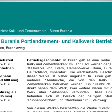
sicht Kalk- und Zementwerke
|
Büren Burania
 Burania Portlandzement- und Kalkwerk Betri
en, Buraniaweg
iebszeit
Betriebsgeschichte:
In Büren gab es eine Reihe 
xx-1970
Kalk- und Zementwerken: Im Jahr 1921 werden gena
nbetrieb
"Kalkwerke von Evers, Cementwerke Gloria, Bura
Deutschland, Imperator". Die wechselhafte Geschi
ldbahn
dieser Werke ist bisher ungeklärt. In Büren ga
nd 600 mm)
mehrere Steinbrüche, die von den Kalk- 
xx-1970
Zementwerken betrieben wurden: Ein Steinbruch 
direkt neben dem Werk, zwei weitere waren mit 
lussgleis
Werk über Seilbahnen verbunden. Diese Brü
435 mm)
befanden sich im Bereich der heutigen Stra
xx-1970
"Ruhnenpöstchen" und "Brenkener Str. / Steinweg".
Von diesen Werken beschafften die Werke "Evers"