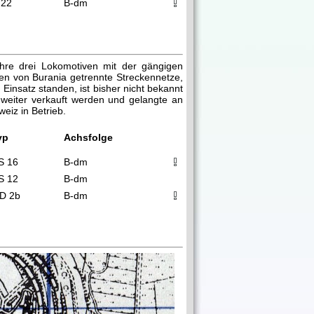
 22
B-dm
hre drei Lokomotiven mit der gängigen
en von Burania getrennte Streckennetze,
insatz standen, ist bisher nicht bekannt
 weiter verkauft werden und gelangte an
eiz in Betrieb.
yp
Achsfolge
S 16
B-dm
S 12
B-dm
D 2b
B-dm