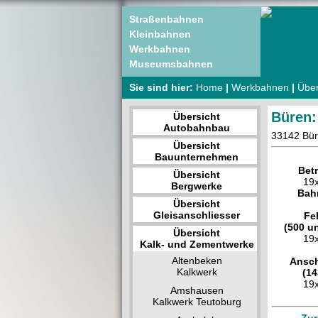
Straßenbahnen
Kleinbahnen
Werkbahnen
Museumsbahnen
Sie sind hier:
Home
|
Werkbahnen
|
Über
Büren:
Übersicht
Autobahnbau
33142 Bür
Übersicht
Bauunternehmen
Betr
Übersicht
19
Bergwerke
Bah
Übersicht
Gleisanschliesser
Fe
(500 u
Übersicht
19
Kalk- und Zementwerke
Altenbeken
Ansch
Kalkwerk
(1
19
Amshausen
Kalkwerk Teutoburg