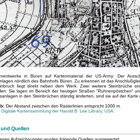
mentwerke in Büren auf Kartenmaterial der US-Army: Der Aussc
nlagen nördlich des Bahnhofs Büren. Zu erkennen ist das Anschlußglei
einbruch liegt direkt neben dem Werk. Zwei weitere Steinbrüche s
en: Sie lagen im Bereich der heutigen Straßen "Ruhnenpöstchen" und
isanlagen in den Steinbrüchen ständig änderten, sind sie auf der Karte 
b:
Der Abstand zwischen den Rasterlinien entspricht 1000 m.
Digitale Kartensammlung der Harold B. Lee Library, USA
.
r und Quellen
enen Aufzeichnungen wurden folgende Quellen ausgewertet: