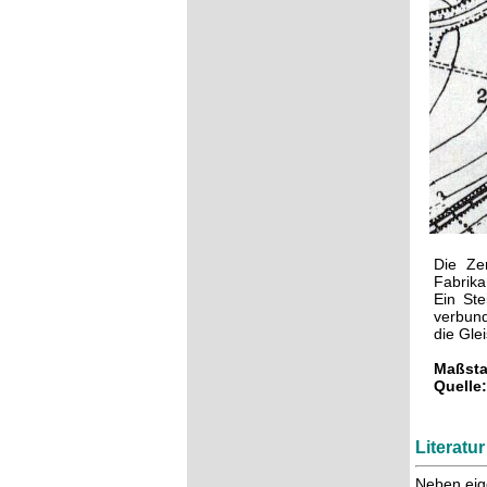
Die Ze
Fabrika
Ein St
verbund
die Gle
Maßsta
Quelle:
Literatu
Neben eig