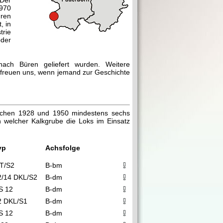
Der
970
üren
, in
trie
oder
nach Büren geliefert wurden. Weitere
ir freuen uns, wenn jemand zur Geschichte
ischen 1928 und 1950 mindestens sechs
n welcher Kalkgrube die Loks im Einsatz
yp
Achsfolge
T/S2
B-bm
2/14 DKL/S2
B-dm
S 12
B-dm
2 DKL/S1
B-dm
S 12
B-dm