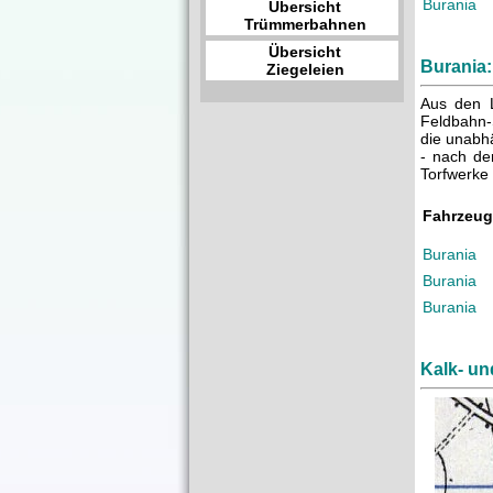
Burania
Übersicht
Trümmerbahnen
Übersicht
Burania
Ziegeleien
Aus den L
Feldbahn-
die unabhä
- nach de
Torfwerke 
Fahrzeu
Burania
Burania
Burania
Kalk- un