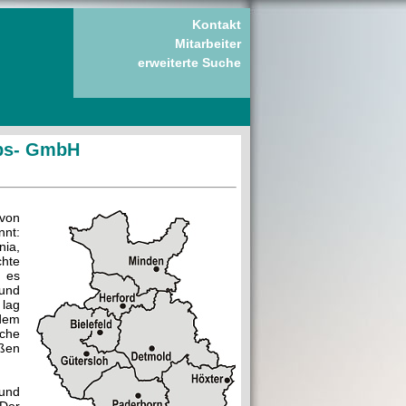
Kontakt
Mitarbeiter
erweiterte Suche
ebs- GmbH
von
nnt:
nia,
chte
b es
und
lag
dem
che
ßen
 und