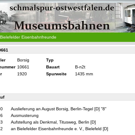
Bielefelder Eisenbahnfreunde
0661
ler
Borsig
Typ
knummer
10661
Bauart
B-n2t
r
1920
Spurweite
1435 mm
uf
20
Auslieferung an August Borsig, Berlin-Tegel [D] "8"
66
Ausmusterung
73
Aufstellung als Denkmal, Titusweg, Berlin [D]
12
an Bielefelder Eisenbahnfreunde e. V., Bielefeld [D]