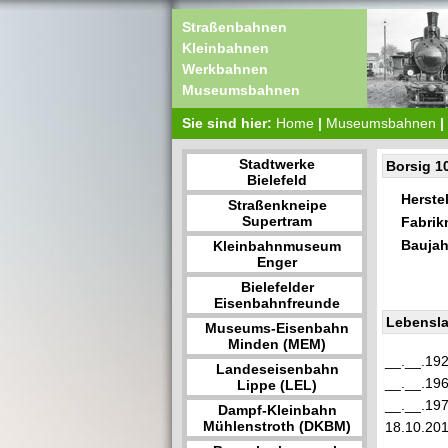
Straßenbahnen
Kleinbahnen
Werkbahnen
Museumsbahnen
Sie sind hier:
Home
|
Museumsbahnen
|
Stadtwerke
Borsig 1
Bielefeld
Herstel
Straßenkneipe
Supertram
Fabri
Baujah
Kleinbahnmuseum
Enger
Bielefelder
Eisenbahnfreunde
Lebensla
Museums-Eisenbahn
Minden (MEM)
__.__.19
Landeseisenbahn
__.__.19
Lippe (LEL)
__.__.19
Dampf-Kleinbahn
Mühlenstroth (DKBM)
18.10.20