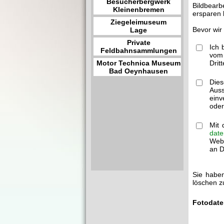
Besucherbergwerk
Bildbearb
Kleinenbremen
ersparen 
Ziegeleimuseum
Bevor wir
Lage
Private
Ich 
Feldbahnsammlungen
vom 
Motor Technica Museum
Drit
Bad Oeynhausen
Dies
Auss
einv
oder
Mit 
date
Webm
an Dr
Sie haben
löschen z
Fotodate