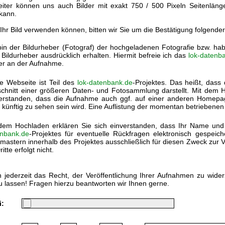
eiter können uns auch Bilder mit exakt 750 / 500 Pixeln Seitenlän
kann.
 Ihr Bild verwenden können, bitten wir Sie um die Bestätigung folgende
bin der Bildurheber (Fotograf) der hochgeladenen Fotografie bzw. h
Bildurheber ausdrücklich erhalten. Hiermit befreie ich das
lok-datenb
ter an der Aufnahme.
e Webseite ist Teil des
lok-datenbank.de
-Projektes. Das heißt, dass 
chnitt einer größeren Daten- und Fotosammlung darstellt. Mit dem Ho
erstanden, dass die Aufnahme auch ggf. auf einer anderen Homep
 künftig zu sehen sein wird. Eine Auflistung der momentan betriebenen
dem Hochladen erklären Sie sich einverstanden, dass Ihr Name und
nbank.de
-Projektes für eventuelle Rückfragen elektronisch gespei
astern innerhalb des Projektes ausschließlich für diesen Zweck zur V
itte erfolgt nicht.
 jederzeit das Recht, der Veröffentlichung Ihrer Aufnahmen zu wide
u lassen! Fragen hierzu beantworten wir Ihnen gerne.
i: