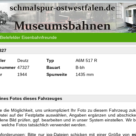
Bielefelder Eisenbahnfreunde
327
ler
Deutz
Typ
A6M 517 R
knummer
47327
Bauart
B-bh
r
1944
Spurweite
1435 mm
ines Fotos dieses Fahrzeuges
e die Möglichkeit, uns unkompliziert Ihr Foto zu diesem Fahrzeug zu
Datei auf der Festplatte auswählen, Angaben ergänzen und abschicke
ene Bild prüfen, ggf. bearbeiten und in unser System einstellen. Wir 
n, welche Fotos tatsächlich verwendet werden.
forderungen: Bitte nur jpg-Dateien schicken mit einer Größe von
m