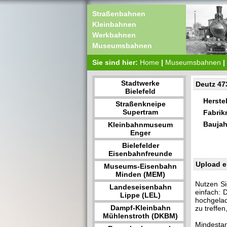
Straßenbahnen
Kleinbahnen
Werkbahnen
Museumsbahnen
Sie sind hier:
Home
|
Museumsbahnen
|
Stadtwerke
Deutz 47
Bielefeld
Herstel
Straßenkneipe
Supertram
Fabri
Baujah
Kleinbahnmuseum
Enger
Bielefelder
Eisenbahnfreunde
Upload e
Museums-Eisenbahn
Minden (MEM)
Nutzen Si
Landeseisenbahn
einfach: 
Lippe (LEL)
hochgelad
Dampf-Kleinbahn
zu treffe
Mühlenstroth (DKBM)
Mindestan