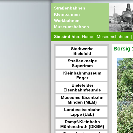
Straßenbahnen
Kleinbahnen
Werkbahnen
Museumsbahnen
Sie sind hier:
Home
|
Museumsbahnen
|
Borsig 
Stadtwerke
Bielefeld
Straßenkneipe
Supertram
Kleinbahnmuseum
Enger
Bielefelder
Eisenbahnfreunde
Museums-Eisenbahn
Minden (MEM)
Landeseisenbahn
Lippe (LEL)
Dampf-Kleinbahn
Mühlenstroth (DKBM)