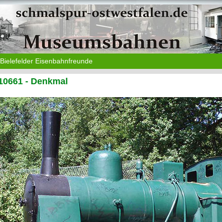
Bielefelder Eisenbahnfreunde
10661 - Denkmal