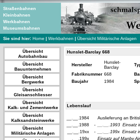
Straßenbahnen
Kleinbahnen
Werkbahnen
Museumsbahnen
Sie sind hier:
Home
|
Werkbahnen
|
Übersicht Militärische Anlagen
Übersicht
Hunslet-Barclay 668
Autobahnbau
Hunslet-
Übersicht
Hersteller
Ty
Barclay
Bauunternehmen
Fabriknummer
668
Ba
Übersicht
Baujahr
1984
Sp
Bergwerke
Übersicht
Gleisanschliesser
Übersicht
Lebenslauf
Kalk- und Zementwerke
Übersicht
__.__.1984
Auslieferung an Briti
Kalksandsteinwerke
__.__.1988
-
__.__.1993
Einsatz 
Übersicht
__.__.19xx
-
__.__.199x
Einsatz 
Militärische Anlagen
__.__.199x
Einsatz auf Manby Airf