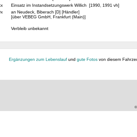
xx
Einsatz im Instandsetzungswerk Willich [1990, 1991 vh]
9x
an Neudeck, Biberach [D] [Händler]
[über VEBEG GmbH, Frankfurt (Main)]
Verbleib unbekannt
Ergänzungen zum Lebenslauf
und
gute Fotos
von diesem Fahrze
©