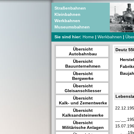
Straßenbahnen
Kleinbahnen
Werkbahnen
Museumsbahnen
Sie sind hier:
Home
|
Werkbahnen
|
Über
Übersicht
Deutz 55
Autobahnbau
Herstel
Übersicht
Bauunternehmen
Fabri
Baujah
Übersicht
Bergwerke
Übersicht
Gleisanschliesser
Lebensla
Übersicht
Kalk- und Zementwerke
22.12.19
Übersicht
Kalksandsteinwerke
__.__.19
Übersicht
15.07.19
Militärische Anlagen
__.__.19