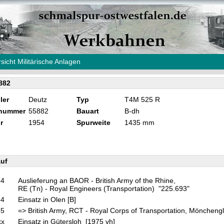
sicht Militärische Anlagen
882
ler
Deutz
Typ
T4M 525 R
knummer
55882
Bauart
B-dh
r
1954
Spurweite
1435 mm
uf
54
Auslieferung an BAOR - British Army of the Rhine,
RE (Tn) - Royal Engineers (Transportation) "225.693"
54
Einsatz in Olen [B]
65
=> British Army, RCT - Royal Corps of Transportation, Mönchen
xx
Einsatz in Gütersloh [1975 vh]