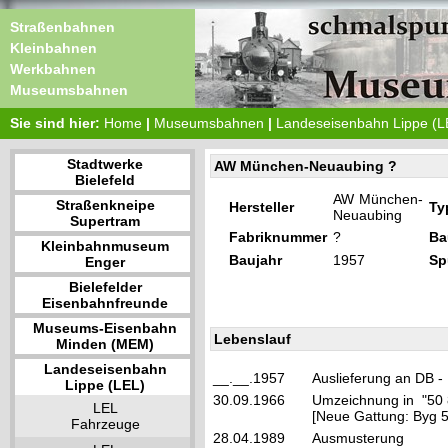
Straßenbahnen
Kleinbahnen
Werkbahnen
Museumsbahnen
Sie sind hier:
Home
|
Museumsbahnen
|
Landeseisenbahn Lippe (L
Stadtwerke
AW München-Neuaubing ?
Bielefeld
AW München-
Straßenkneipe
Hersteller
Ty
Neuaubing
Supertram
Fabriknummer
?
Ba
Kleinbahnmuseum
Baujahr
1957
Sp
Enger
Bielefelder
Eisenbahnfreunde
Museums-Eisenbahn
Lebenslauf
Minden (MEM)
Landeseisenbahn
__.__.1957
Auslieferung an DB 
Lippe (LEL)
30.09.1966
Umzeichnung in "50 
LEL
[Neue Gattung: Byg 
Fahrzeuge
28.04.1989
Ausmusterung