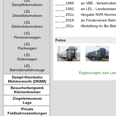
LEL
__.__.1989
an VBE - Verkehrsbet
Dampflokomotiven
__.__.1992
an LEL - Landeseisenb
LEL
__.__.201x
Vergabe NVR-Numme
Diesellokomotiven
__.__.2018
an Förderverein Bahn
LEL
__.__,201x
Abstellung im Bw Biel
Elektrolokomotiven
LEL
Personenwagen
Fotos
LEL
Packwagen
LEL
Güterwagen
LEL
Bahndienstfahrzeuge
Ergänzungen zum Leb
Dampf-Kleinbahn
Mühlenstroth (DKBM)
Besucherbergwerk
Kleinenbremen
Ziegeleimuseum
Lage
Private
Feldbahnsammlungen