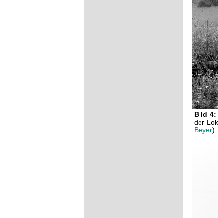
Bild 4:
der Lok
Beyer
).