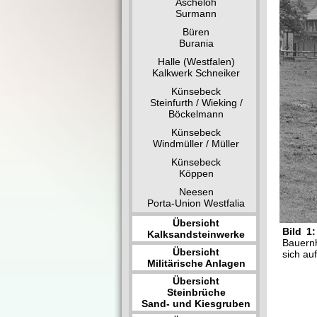
Ascheloh
Surmann
Büren
Burania
Halle (Westfalen)
Kalkwerk Schneiker
Künsebeck
Steinfurth / Wieking /
Böckelmann
Künsebeck
Windmüller / Müller
Künsebeck
Köppen
Neesen
Porta-Union Westfalia
Übersicht
Bild 1
Kalksandsteinwerke
Bauernh
Übersicht
sich au
Militärische Anlagen
Übersicht
Steinbrüche
Sand- und Kiesgruben