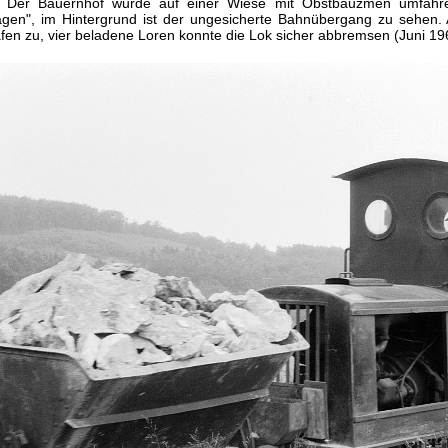
Der Bauernhof wurde auf einer Wiese mit Obstbäuzmen umfahren
gen", im Hintergrund ist der ungesicherte Bahnübergang zu sehen. A
fen zu, vier beladene Loren konnte die Lok sicher abbremsen (Juni 19