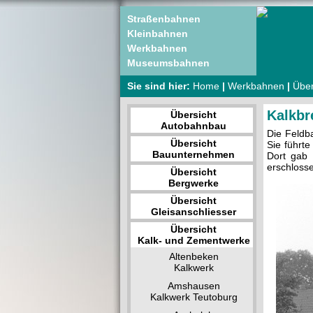
Straßenbahnen
Kleinbahnen
Werkbahnen
Museumsbahnen
Sie sind hier:
Home
|
Werkbahnen
|
Über
Kalkbr
Übersicht
Autobahnbau
Die Feldb
Übersicht
Sie führt
Bauunternehmen
Dort gab 
erschloss
Übersicht
Bergwerke
Übersicht
Gleisanschliesser
Übersicht
Kalk- und Zementwerke
Altenbeken
Kalkwerk
Amshausen
Kalkwerk Teutoburg