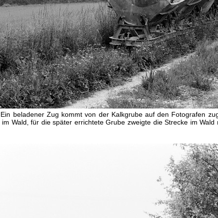
Ein beladener Zug kommt von der Kalkgrube auf den Fotografen zuger
 im Wald, für die später errichtete Grube zweigte die Strecke im Wald 