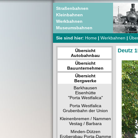
Straßenbahnen
Kleinbahnen
Werkbahnen
Museumsbahnen
Sie sind hier:
Home
|
Werkbahnen
|
Über
Deutz 1
Übersicht
Autobahnbau
Übersicht
Bauunternehmen
Übersicht
Bergwerke
Barkhausen
Eisenhütte
"Porta Westfalica"
Porta Westfalica
Grubenbahn der Union
Kleinenbremen / Nammen
Vestag / Barbara
Minden-Dützen
Erzbergbau Porta-Damme