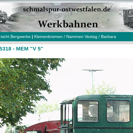
sicht Bergwerke
|
Kleinenbremen / Nammen Vestag / Barbara
5318 - MEM "V 5"