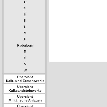
E
G
H
K
L
M
P
Paderborn
R
S
V
W
Übersicht
Kalk- und Zementwerke
Übersicht
Kalksandsteinwerke
Übersicht
Militärische Anlagen
Übersicht