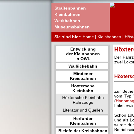
Straßenbahnen
Kleinbahnen
Werkbahnen
Museumsbahnen
Sie sind hier:
Home
|
Kleinbahnen
|
Höxt
Höxter
Entwicklung
der Kleinbahnen
Der Fahrz
in OWL
zwei Loko
Wallückebahn
Mindener
Höxters
Kreisbahnen
Höxtersche
Kleinbahn
Zur Betri
vom Typ "
Höxtersche Kleinbahn
(
Hanomag
Fahrzeuge
Loks erwie
Literatur und Quellen
Schon 190
Herforder
und als L
Kleinbahnen
wurde dur
Betriebsei
Bielefelder Kreisbahnen