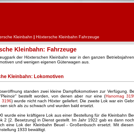
ersche Kleinbahn
|
Höxtersche Kleinbahn Fahrzeuge
sche Kleinbahn: Fahrzeuge
eugpark der Höxterschen Kleinbahn war in den ganzen Betriebsjahren
motiven und wenigen eigenen Güterwagen aus.
che Kleinbahn: Lokomotiven
ebseröffnung standen zwei kleine Dampflokomotiven zur Verfügung. 
Pleinoir" bestellt worden, von denen aber nur eine (
Hanomag 319
 3196
) wurde nicht nach Höxter geliefert. Die zweite Lok war ein G
sen sich als zu schwach und wurden bald ersetzt.
0 wurde eine kräftigere Lok aus einer Bestellung für die Kleinbahn 
ok 2 [2. Besetzung] in Dienst gestellt. Im Jahr 1922 gab es dann noc
ch eine Lok der Kleinbahn Beuel - Großenbusch ersetzt. Mit diesen
nstellung 1933 bewältigt.