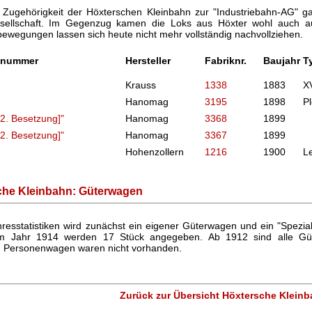
 Zugehörigkeit der Höxterschen Kleinbahn zur "Industriebahn-AG" 
sellschaft. Im Gegenzug kamen die Loks aus Höxter wohl auch a
ewegungen lassen sich heute nicht mehr vollständig nachvollziehen.
gnummer
Hersteller
Fabriknr.
Baujahr
T
Krauss
1338
1883
X
Hanomag
3195
1898
Pl
[2. Besetzung]"
Hanomag
3368
1899
[2. Besetzung]"
Hanomag
3367
1899
Hohenzollern
1216
1900
L
che Kleinbahn: Güterwagen
hresstatistiken wird zunächst ein eigener Güterwagen und ein "Spe
 im Jahr 1914 werden 17 Stück angegeben. Ab 1912 sind alle G
t. Personenwagen waren nicht vorhanden.
Zurück zur Übersicht Höxtersche Klein