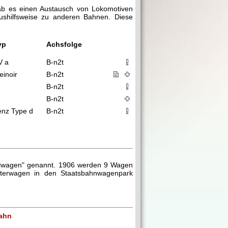
gab es einen Austausch von Lokomotiven
ushilfsweise zu anderen Bahnen. Diese
yp
Achsfolge
V a
B-n2t
einoir
B-n2t
B-n2t
B-n2t
enz Type d
B-n2t
zialwagen" genannt. 1906 werden 9 Wagen
üterwagen in den Staatsbahnwagenpark
bahn