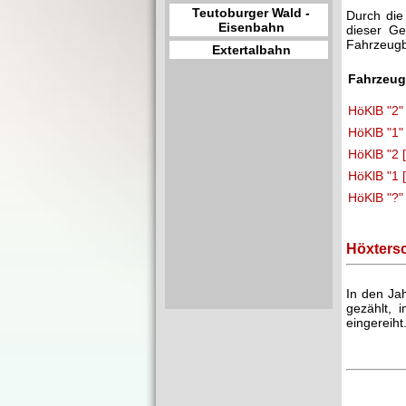
Teutoburger Wald -
Durch die
Eisenbahn
dieser Ge
Fahrzeugb
Extertalbahn
Fahrzeu
HöKlB "2"
HöKlB "1"
HöKlB "2 
HöKlB "1 
HöKlB "?"
Höxters
In den Ja
gezählt,
eingereih