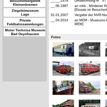
__.__.1978
Umzeichnung in "VT
Besucherbergwerk
Kleinenbremen
__.06.1987
an mkb - Mindener K
[Einsatz im Besuche
Ziegeleimuseum
Lage
01.01.2007
Vergabe der NVR-Nu
__.04.2014
an MEM - Museums-Ei
Private
MEM]
Feldbahnsammlungen
Motor Technica Museum
Bad Oeynhausen
Fotos