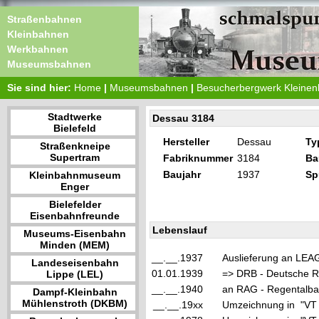
Straßenbahnen
Kleinbahnen
Werkbahnen
Museumsbahnen
Sie sind hier:
Home
|
Museumsbahnen
|
Besucherbergwerk Kleine
Stadtwerke
Dessau 3184
Bielefeld
Hersteller
Dessau
Ty
Straßenkneipe
Supertram
Fabriknummer
3184
Ba
Baujahr
1937
Sp
Kleinbahnmuseum
Enger
Bielefelder
Eisenbahnfreunde
Lebenslauf
Museums-Eisenbahn
Minden (MEM)
__.__.1937
Auslieferung an LEAG
Landeseisenbahn
01.01.1939
=> DRB - Deutsche Re
Lippe (LEL)
__.__.1940
an RAG - Regentalba
Dampf-Kleinbahn
Mühlenstroth (DKBM)
__.__.19xx
Umzeichnung in "VT