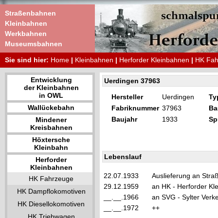
Straßenbahnen
Kleinbahnen
Werkbahnen
Museumsbahnen
Sie sind hier:
Home
|
Kleinbahnen
|
Herforder Kleinbahnen
|
HK Fah
Entwicklung
Uerdingen 37963
der Kleinbahnen
in OWL
Hersteller
Uerdingen
Ty
Wallückebahn
Fabriknummer
37963
Ba
Baujahr
1933
Sp
Mindener
Kreisbahnen
Höxtersche
Kleinbahn
Lebenslauf
Herforder
Kleinbahnen
22.07.1933
Auslieferung an Str
HK Fahrzeuge
29.12.1959
an HK - Herforder Kl
HK Dampflokomotiven
__.__.1966
an SVG - Sylter Verke
HK Diesellokomotiven
__.__.1972
++
HK Triebwagen