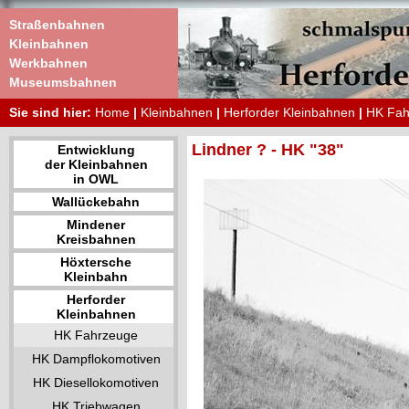
Straßenbahnen
Kleinbahnen
Werkbahnen
Museumsbahnen
Sie sind hier:
Home
|
Kleinbahnen
|
Herforder Kleinbahnen
|
HK Fah
Lindner ? - HK "38"
Entwicklung
der Kleinbahnen
in OWL
Wallückebahn
Mindener
Kreisbahnen
Höxtersche
Kleinbahn
Herforder
Kleinbahnen
HK Fahrzeuge
HK Dampflokomotiven
HK Diesellokomotiven
HK Triebwagen