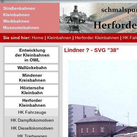
Straßenbahnen
Kleinbahnen
Werkbahnen
Museumsbahnen
Sie sind hier:
Home
|
Kleinbahnen
|
Herforder Kleinbahnen
|
HK Fah
Lindner ? - SVG "38"
Entwicklung
der Kleinbahnen
in OWL
Wallückebahn
Mindener
Kreisbahnen
Höxtersche
Kleinbahn
Herforder
Kleinbahnen
HK Fahrzeuge
HK Dampflokomotiven
HK Diesellokomotiven
HK Triebwagen