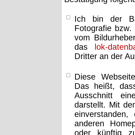
Ich bin der Bi
Fotografie bzw.
vom Bildurheber
das
lok-datenb
Dritter an der A
Diese Webseit
Das heißt, dass
Ausschnitt ei
darstellt. Mit d
einverstanden,
anderen Home
oder künftig z