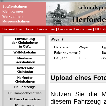
Straßenbahnen
Kleinbahnen
Werkbahnen
Museumsbahnen
Sie sind hier:
Home
|
Kleinbahnen
|
Herforder Kleinbahnen
|
HK Fah
Entwicklung
Weyer ?
der Kleinbahnen
in OWL
Hersteller
Weyer
Ty
Wallückebahn
Fabriknummer
?
Ba
Baujahr
1902
Sp
Mindener
Kreisbahnen
Höxtersche
Kleinbahn
Upload eines Fot
Herforder
Kleinbahnen
HK Fahrzeuge
Nutzen Sie die Mö
HK Dampflokomotiven
HK Diesellokomotiven
diesem Fahrzeug z
HK Triebwagen