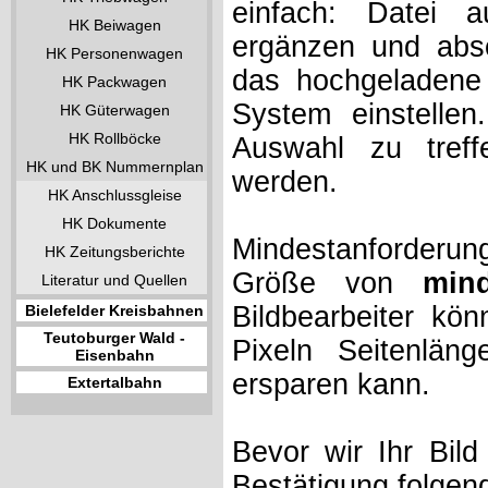
einfach: Datei 
HK Beiwagen
ergänzen und absc
HK Personenwagen
das hochgeladene 
HK Packwagen
System einstelle
HK Güterwagen
HK Rollböcke
Auswahl zu treff
HK und BK Nummernplan
werden.
HK Anschlussgleise
HK Dokumente
Mindestanforderung
HK Zeitungsberichte
Größe von
min
Literatur und Quellen
Bildbearbeiter kö
Bielefelder Kreisbahnen
Teutoburger Wald -
Pixeln Seitenlän
Eisenbahn
ersparen kann.
Extertalbahn
Bevor wir Ihr Bil
Bestätigung folgen