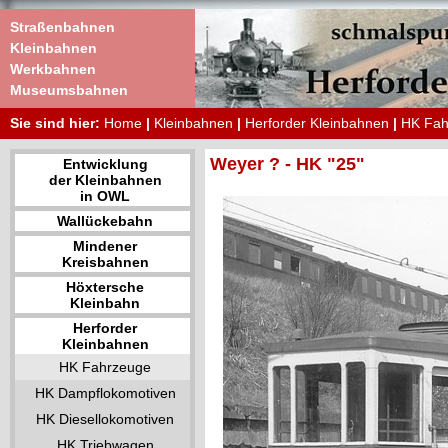
Straßenbahnen
Kleinbahnen
Werkbahnen
Museumsbahnen
Sie sind hier:
Home
|
Kleinbahnen
|
Herforder Kleinbahnen
|
HK Fah
Weyer ? - HK "25"
Entwicklung
der Kleinbahnen
in OWL
Wallückebahn
Mindener
Kreisbahnen
Höxtersche
Kleinbahn
Herforder
Kleinbahnen
HK Fahrzeuge
HK Dampflokomotiven
HK Diesellokomotiven
HK Triebwagen