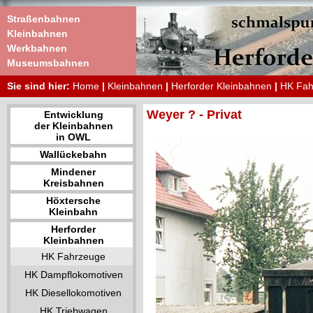
Straßenbahnen
Kleinbahnen
Werkbahnen
Museumsbahnen
Sie sind hier:
Home
|
Kleinbahnen
|
Herforder Kleinbahnen
|
HK Fah
Weyer ? - Privat
Entwicklung
der Kleinbahnen
in OWL
Wallückebahn
Mindener
Kreisbahnen
Höxtersche
Kleinbahn
Herforder
Kleinbahnen
HK Fahrzeuge
HK Dampflokomotiven
HK Diesellokomotiven
HK Triebwagen