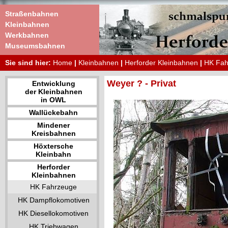
Straßenbahnen
Kleinbahnen
Werkbahnen
Museumsbahnen
Sie sind hier:
Home
|
Kleinbahnen
|
Herforder Kleinbahnen
|
HK Fah
Weyer ? - Privat
Entwicklung
der Kleinbahnen
in OWL
Wallückebahn
Mindener
Kreisbahnen
Höxtersche
Kleinbahn
Herforder
Kleinbahnen
HK Fahrzeuge
HK Dampflokomotiven
HK Diesellokomotiven
HK Triebwagen