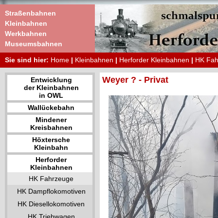
Straßenbahnen
Kleinbahnen
Werkbahnen
Museumsbahnen
Sie sind hier:
Home
|
Kleinbahnen
|
Herforder Kleinbahnen
|
HK Fah
Weyer ? - Privat
Entwicklung
der Kleinbahnen
in OWL
Wallückebahn
Mindener
Kreisbahnen
Höxtersche
Kleinbahn
Herforder
Kleinbahnen
HK Fahrzeuge
HK Dampflokomotiven
HK Diesellokomotiven
HK Triebwagen