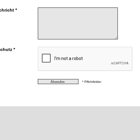
chricht *
chutz *
* Pflichtfelder