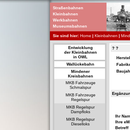
Straßenbahnen
Kleinbahnen
Werkbahnen
Museumsbahnen
Sie sind hier:
Home
|
Kleinbahnen
|
Mind
Entwicklung
? ?
der Kleinbahnen
in OWL
Herstel
Wallückebahn
Fabri
Baujah
Mindener
Kreisbahnen
MKB Fahrzeuge
Schmalspur
Ergänzu
MKB Fahrzeuge
Regelspur
MKB Regelspur
Dampfloks
Ihr Nam
MKB Regelspur
Ihre eMa
Dieselloks
Betreff