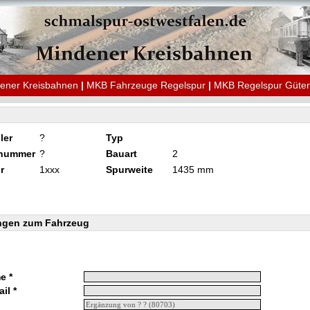
ener Kreisbahnen
|
MKB Fahrzeuge Regelspur
|
MKB Regelspur Güte
ler
?
Typ
knummer
?
Bauart
2
r
1xxx
Spurweite
1435 mm
ngen zum Fahrzeug
e *
il *