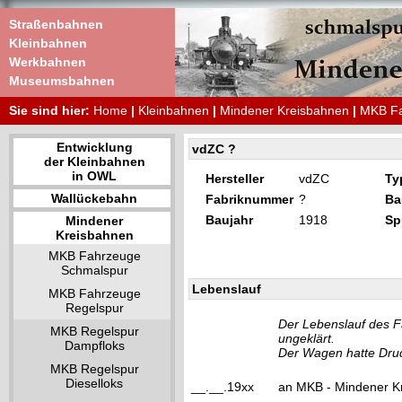
Straßenbahnen
Kleinbahnen
Werkbahnen
Museumsbahnen
Sie sind hier:
Home
|
Kleinbahnen
|
Mindener Kreisbahnen
|
MKB Fa
Entwicklung
vdZC ?
der Kleinbahnen
in OWL
Hersteller
vdZC
Ty
Wallückebahn
Fabriknummer
?
Ba
Baujahr
1918
Sp
Mindener
Kreisbahnen
MKB Fahrzeuge
Schmalspur
Lebenslauf
MKB Fahrzeuge
Regelspur
Der Lebenslauf des F
MKB Regelspur
ungeklärt.
Dampfloks
Der Wagen hatte Dru
MKB Regelspur
Dieselloks
__.__.19xx
an MKB - Mindener Kr