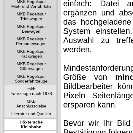
MKB Regelspur
einfach: Datei 
Miet- und Vorführloks
ergänzen und absc
MKB Regelspur
Triebwagen
das hochgeladene 
MKB Regelspur
System einstelle
Beiwagen
Auswahl zu treff
MKB Regelspur
Personenwagen
werden.
MKB Regelspur
Packwagen
MKB Regelspur
Mindestanforderung
Güterwagen
Größe von
min
MKB Regelspur
Sonderfahrzeuge
Bildbearbeiter kö
mkb
Fahrzeuge nach 1978
Pixeln Seitenlän
MKB
ersparen kann.
Anschlussgleise
Literatur und Quellen
Bevor wir Ihr Bil
Höxtersche
Kleinbahn
Bestätigung folgen