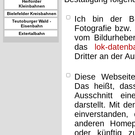
Herforder
Kleinbahnen
Bielefelder Kreisbahnen
Ich bin der Bi
Teutoburger Wald -
Eisenbahn
Fotografie bzw.
Extertalbahn
vom Bildurheber
das
lok-datenb
Dritter an der A
Diese Webseit
Das heißt, dass
Ausschnitt ei
darstellt. Mit d
einverstanden,
anderen Home
oder künftig z