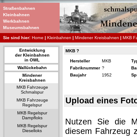
Straßenbahnen
Kleinbahnen
Werkbahnen
Museumsbahnen
Sie sind hier:
Home
|
Kleinbahnen
|
Mindener Kreisbahnen
|
MKB Fa
Entwicklung
MKB ?
der Kleinbahnen
in OWL
Hersteller
MKB
Ty
Wallückebahn
Fabriknummer
?
Ba
Baujahr
1952
Sp
Mindener
Kreisbahnen
MKB Fahrzeuge
Schmalspur
Upload eines Fot
MKB Fahrzeuge
Regelspur
MKB Regelspur
Dampfloks
Nutzen Sie die Mö
MKB Regelspur
diesem Fahrzeug z
Dieselloks