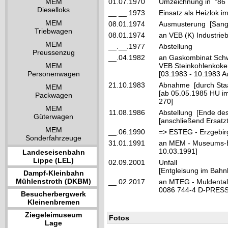
MEM
01.07.1970
Umzeichnung in "86
Dieselloks
__.__.1973
Einsatz als Heizlok 
MEM
08.01.1974
Ausmusterung [Sang
Triebwagen
08.01.1974
an VEB (K) Industrieba
MEM
__.__.1977
Abstellung
Preussenzug
__.04.1982
an Gaskombinat Sch
MEM
VEB Steinkohlenkoker
Personenwagen
[03.1983 - 10.1983 A
21.10.1983
Abnahme [durch Staat
MEM
[ab 05.05.1985 HU i
Packwagen
270]
MEM
11.08.1986
Abstellung [Ende de
Güterwagen
[anschließend Ersatz
MEM
__.06.1990
=> ESTEG - Erzgebirg
Sonderfahrzeuge
31.01.1991
an MEM - Museums-Ei
10.03.1991]
Landeseisenbahn
Lippe (LEL)
02.09.2001
Unfall
[Entgleisung im Bah
Dampf-Kleinbahn
Mühlenstroth (DKBM)
__.02.2017
an MTEG - Muldental
0086 744-4 D-PRES
Besucherbergwerk
Kleinenbremen
Ziegeleimuseum
Fotos
Lage