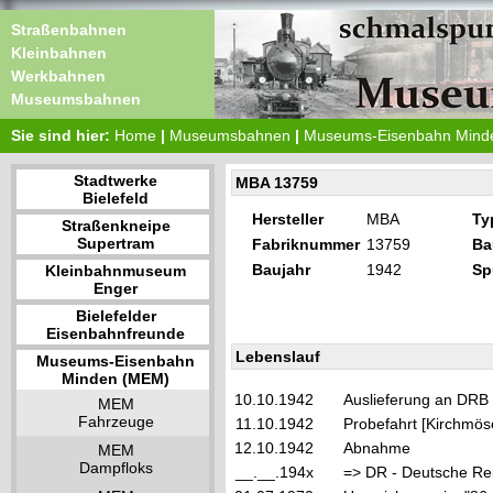
Straßenbahnen
Kleinbahnen
Werkbahnen
Museumsbahnen
Sie sind hier:
Home
|
Museumsbahnen
|
Museums-Eisenbahn Mind
Stadtwerke
MBA 13759
Bielefeld
Hersteller
MBA
Ty
Straßenkneipe
Supertram
Fabriknummer
13759
Ba
Baujahr
1942
Sp
Kleinbahnmuseum
Enger
Bielefelder
Eisenbahnfreunde
Lebenslauf
Museums-Eisenbahn
Minden (MEM)
10.10.1942
Auslieferung an DRB
MEM
Fahrzeuge
11.10.1942
Probefahrt [Kirchmös
12.10.1942
Abnahme
MEM
Dampfloks
__.__.194x
=> DR - Deutsche Re