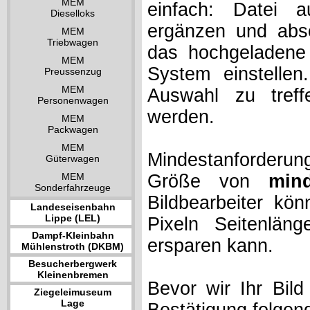
MEM
einfach: Datei 
Dieselloks
ergänzen und absc
MEM
Triebwagen
das hochgeladene 
MEM
System einstelle
Preussenzug
MEM
Auswahl zu treff
Personenwagen
werden.
MEM
Packwagen
MEM
Mindestanforderung
Güterwagen
MEM
Größe von
min
Sonderfahrzeuge
Bildbearbeiter kö
Landeseisenbahn
Lippe (LEL)
Pixeln Seitenlän
Dampf-Kleinbahn
ersparen kann.
Mühlenstroth (DKBM)
Besucherbergwerk
Kleinenbremen
Bevor wir Ihr Bil
Ziegeleimuseum
Lage