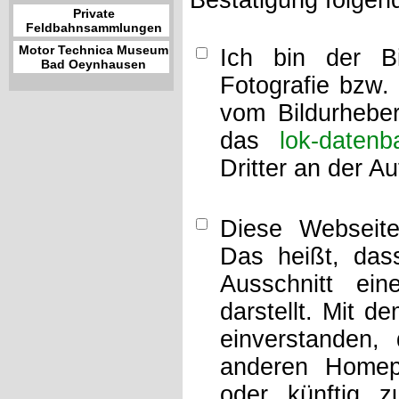
Bestätigung folgen
Private
Feldbahnsammlungen
Motor Technica Museum
Ich bin der Bi
Bad Oeynhausen
Fotografie bzw.
vom Bildurheber
das
lok-datenb
Dritter an der A
Diese Webseit
Das heißt, dass
Ausschnitt ei
darstellt. Mit d
einverstanden,
anderen Home
oder künftig z