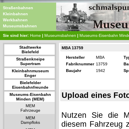
Straßenbahnen
Kleinbahnen
Werkbahnen
Museumsbahnen
Sie sind hier:
Home
|
Museumsbahnen
|
Museums-Eisenbahn Mind
Stadtwerke
MBA 13759
Bielefeld
Hersteller
MBA
Ty
Straßenkneipe
Supertram
Fabriknummer
13759
Ba
Baujahr
1942
Sp
Kleinbahnmuseum
Enger
Bielefelder
Eisenbahnfreunde
Upload eines Fot
Museums-Eisenbahn
Minden (MEM)
MEM
Fahrzeuge
Nutzen Sie die Mö
MEM
diesem Fahrzeug z
Dampfloks