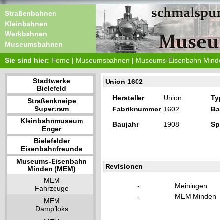
Straßenbahnen
Kleinbahnen
Werkbahnen
Museumsbahnen
Sie sind hier:
Home
|
Museumsbahnen
|
Museums-Eisenbahn Mind
Stadtwerke
Union 1602
Bielefeld
Hersteller
Union
Ty
Straßenkneipe
Supertram
Fabriknummer
1602
Ba
Kleinbahnmuseum
Baujahr
1908
Sp
Enger
Bielefelder
Eisenbahnfreunde
Museums-Eisenbahn
Revisionen
Minden (MEM)
MEM
-
Meiningen
Fahrzeuge
-
MEM Minden
MEM
Dampfloks