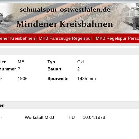
ener Kreisbahnen
|
MKB Fahrzeuge Regelspur
|
MKB Regelspur Pers
ler
ME
Typ
Cid
knummer
?
Bauart
2
r
1906
Spurweite
1435 mm
en
-
Werkstatt MKB
HU
10.04.1978