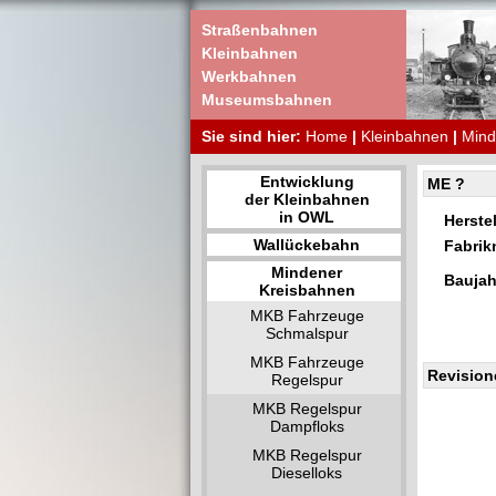
Straßenbahnen
Kleinbahnen
Werkbahnen
Museumsbahnen
Sie sind hier:
Home
|
Kleinbahnen
|
Mind
Entwicklung
ME ?
der Kleinbahnen
in OWL
Herstel
Wallückebahn
Fabri
Mindener
Baujah
Kreisbahnen
MKB Fahrzeuge
Schmalspur
MKB Fahrzeuge
Revision
Regelspur
MKB Regelspur
Dampfloks
MKB Regelspur
Dieselloks