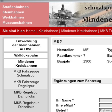
Straßenbahnen
Kleinbahnen
Werkbahnen
Museumsbahnen
Sie sind hier:
Home
|
Kleinbahnen
|
Mindener Kreisbahnen
|
MKB Fa
Entwicklung
ME ?
der Kleinbahnen
in OWL
Hersteller
ME
Ty
Wallückebahn
Fabriknummer
?
Ba
Baujahr
1900
Sp
Mindener
Kreisbahnen
MKB Fahrzeuge
Schmalspur
Ergänzungen zum Fahrzeug
MKB Fahrzeuge
Regelspur
MKB Regelspur
Dampfloks
Ihr Name *
MKB Regelspur
Ihre eMail *
Dieselloks
Betreff