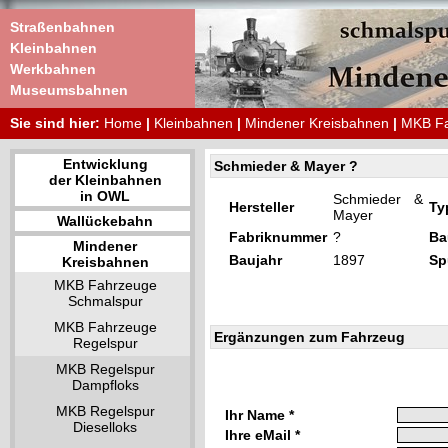
Straßenbahnen
Kleinbahnen
Werkbahnen
Museumsbahnen
Sie sind hier:
Home
|
Kleinbahnen
|
Mindener Kreisbahnen
|
MKB Fa
Entwicklung
Schmieder & Mayer ?
der Kleinbahnen
in OWL
Schmieder &
Hersteller
Ty
Mayer
Wallückebahn
Fabriknummer
?
Ba
Mindener
Baujahr
1897
Sp
Kreisbahnen
MKB Fahrzeuge
Schmalspur
MKB Fahrzeuge
Ergänzungen zum Fahrzeug
Regelspur
MKB Regelspur
Dampfloks
MKB Regelspur
Ihr Name *
Dieselloks
Ihre eMail *