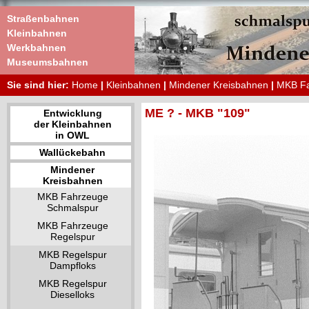
Straßenbahnen
Kleinbahnen
Werkbahnen
Museumsbahnen
Sie sind hier:
Home
|
Kleinbahnen
|
Mindener Kreisbahnen
|
MKB Fa
ME ? - MKB "109"
Entwicklung
der Kleinbahnen
in OWL
Wallückebahn
Mindener
Kreisbahnen
MKB Fahrzeuge
Schmalspur
MKB Fahrzeuge
Regelspur
MKB Regelspur
Dampfloks
MKB Regelspur
Dieselloks