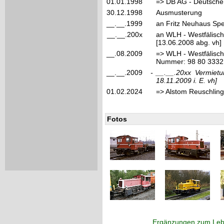
01.01.1998
=> DB AG - Deutsche
30.12.1998
Ausmusterung
__.__.1999
an Fritz Neuhaus Spe
__.__.200x
an WLH - Westfälisch
[13.06.2008 abg. vh]
__.08.2009
=> WLH - Westfälisch
Nummer: 98 80 3332
__.__.2009
-
__.__.20xx
Vermietu
18.11.2009 i. E. vh]
01.02.2024
=> Alstom Reuschling
Fotos
Ergänzungen zum Leb