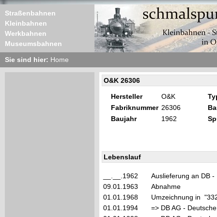
Straßenbahnen
Kleinbahnen
Werkbahnen
Museumsbahnen
Sie sind hier:
Home
O&K 26306
Hersteller
O&K
Ty
Fabriknummer
26306
Ba
Baujahr
1962
Sp
Lebenslauf
__.__.1962
Auslieferung an DB -
09.01.1963
Abnahme
01.01.1968
Umzeichnung in "33
01.01.1994
=> DB AG - Deutsche