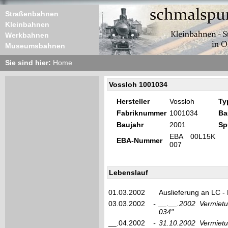
Straßenbahnen
Kleinbahnen
Werkbahnen
Museumsbahnen
Sie sind hier:
Home
Vossloh 1001034
Hersteller
Vossloh
Ty
Fabriknummer
1001034
Ba
Baujahr
2001
Sp
EBA 00L15K
EBA-Nummer
007
Lebenslauf
01.03.2002
Auslieferung an LC -
03.03.2002
-
__.__.2002
Vermietu
034"
__.04.2002
-
31.10.2002
Vermiet