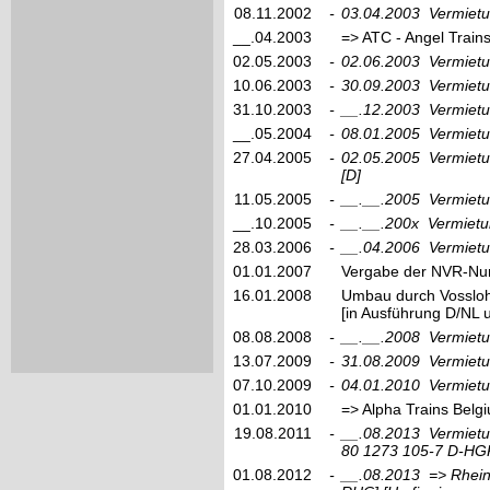
08.11.2002
-
03.04.2003
Vermietu
__.04.2003
=> ATC - Angel Train
02.05.2003
-
02.06.2003
Vermiet
10.06.2003
-
30.09.2003
Vermietu
31.10.2003
-
__.12.2003
Vermietu
__.05.2004
-
08.01.2005
Vermiet
27.04.2005
-
02.05.2005
Vermiet
[D]
11.05.2005
-
__.__.2005
Vermietu
__.10.2005
-
__.__.200x
Vermietu
28.03.2006
-
__.04.2006
Vermietu
01.01.2007
Vergabe der NVR-Nu
16.01.2008
Umbau durch Vossloh
[in Ausführung D/NL 
08.08.2008
-
__.__.2008
Vermiet
13.07.2009
-
31.08.2009
Vermietu
07.10.2009
-
04.01.2010
Vermietu
01.01.2010
=> Alpha Trains Belg
19.08.2011
-
__.08.2013
Vermietu
80 1273 105-7 D-HG
01.08.2012
-
__.08.2013
=> Rhei