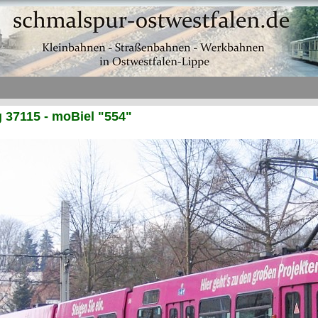
37115 - moBiel "554"