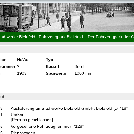
tadtwerke Bielefeld
|
Fahrzeugpark Bielefeld
|
Der Fahrzeugpark der 
ler
HaWa
Typ
knummer
?
Bauart
Bo-el
r
1903
Spurweite
1000 mm
uf
03
Auslieferung an Stadtwerke Bielefeld GmbH, Bielefeld [D] "18"
11
Umbau
[Perrons geschlossen]
45
Vorgesehene Fahrzeugnummer "128"
46
Dienstwagen