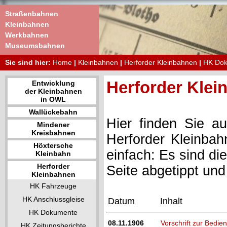
Straßenbahnen
Kleinbahnen
Werkbahnen
Museumsbahnen
Sie sind hier:
Home
|
Kleinbahnen
|
Herforder Kleinbahnen
|
HK Do
Herforder Kle
Entwicklung
der Kleinbahnen
in OWL
Wallückebahn
Hier finden Sie a
Mindener
Kreisbahnen
Herforder Kleinbah
Höxtersche
einfach: Es sind di
Kleinbahn
Herforder
Seite abgetippt un
Kleinbahnen
HK Fahrzeuge
HK Anschlussgleise
Datum
Inhalt
HK Dokumente
08.11.1906
Vorschrift zur Bedi
HK Zeitungsberichte