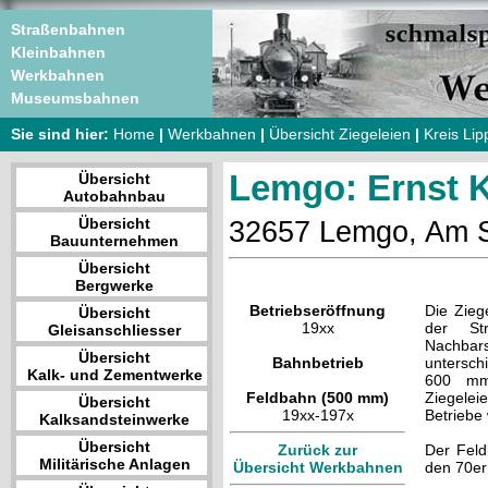
Straßenbahnen
Kleinbahnen
Werkbahnen
Museumsbahnen
Sie sind hier:
Home
|
Werkbahnen
|
Übersicht Ziegeleien
|
Kreis Lip
Lemgo: Ernst 
Übersicht
Autobahnbau
Übersicht
32657 Lemgo, Am S
Bauunternehmen
Übersicht
Bergwerke
Betriebseröffnung
Die Zieg
Übersicht
19xx
der Str
Gleisanschliesser
Nachba
Übersicht
Bahnbetrieb
untersch
Kalk- und Zementwerke
600 mm
Feldbahn (500 mm)
Ziegele
Übersicht
19xx-197x
Betriebe
Kalksandsteinwerke
Übersicht
Zurück zur
Der Feld
Militärische Anlagen
Übersicht Werkbahnen
den 70er