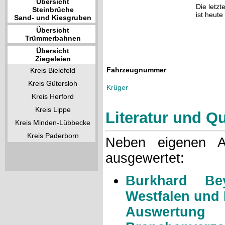
Übersicht
Die letz
Steinbrüche
ist heut
Sand- und Kiesgruben
Übersicht
Trümmerbahnen
Übersicht
Ziegeleien
Fahrzeugnummer
Kreis Bielefeld
Kreis Gütersloh
Krüger
Kreis Herford
Kreis Lippe
Literatur und Q
Kreis Minden-Lübbecke
Kreis Paderborn
Neben eigenen A
ausgewertet:
Burkhard Bey
Westfalen und 
Auswertun